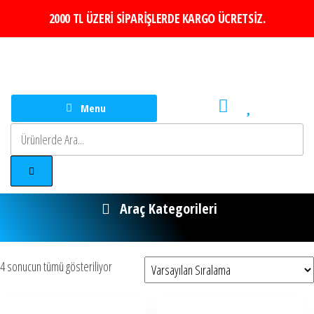
2000 TL ÜZERİ SİPARİŞLERDE KARGO ÜCRETSİZ.
Menu
Araç Kategorileri
Seyahat Acentası
turkey
Sakız Adası Turu
Otobüs Kiralama
4 sonucun tümü gösteriliyor