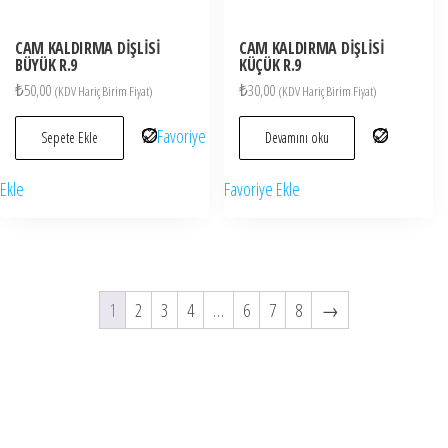
CAM KALDIRMA DİŞLİSİ
CAM KALDIRMA DİŞLİSİ
BÜYÜK R.9
KÜÇÜK R.9
₺
50,00
₺
30,00
(KDV Hariç Birim Fiyat)
(KDV Hariç Birim Fiyat)
Favoriye
Sepete Ekle
Devamını oku
Ekle
Favoriye Ekle
1
2
3
4
…
6
7
8
→