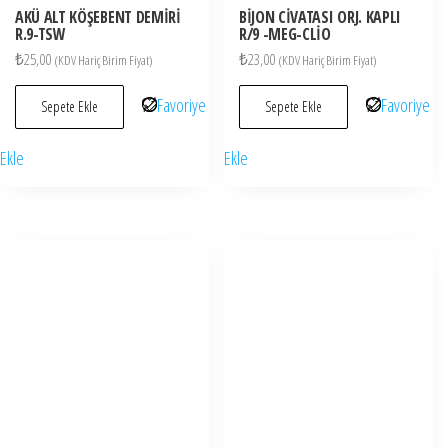
AKÜ ALT KÖŞEBENT DEMİRİ
BİJON CİVATASI ORJ. KAPLI
R.9-TSW
R/9 -MEG-CLİO
₺
25,00
₺
23,00
(KDV Hariç Birim Fiyat)
(KDV Hariç Birim Fiyat)
Favoriye
Favoriye
Sepete Ekle
Sepete Ekle
Ekle
Ekle