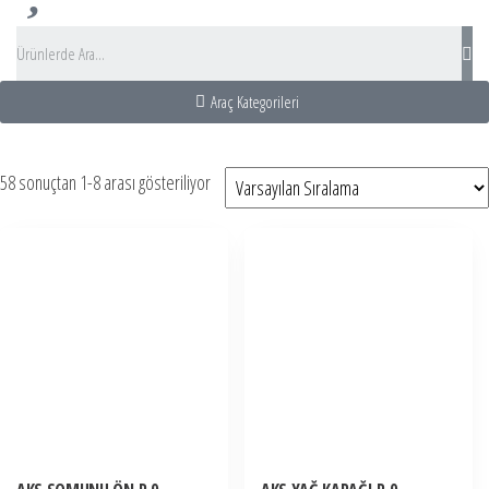
Araç Kategorileri
hat Acentası
ız Adası Turu
tobüs Kiralama
Bus Rental turkey
58 sonuçtan 1-8 arası gösteriliyor