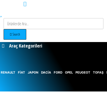
Search
Araç Kategorileri
RENAULT
FİAT
JAPON
DACİA
FORD
OPEL
PEUGEOT
TOFAŞ
ntası
ı Turu
iralama
ental turkey