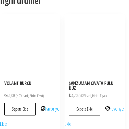
İlgili ürünler
VOLANT BURCU
ŞANZUMAN CİVATA PULU
DÜZ
₺
46,00
₺
4,20
(KDV Hariç Birim Fiyat)
(KDV Hariç Birim Fiyat)
Favoriye
Favoriye
Sepete Ekle
Sepete Ekle
Ekle
Ekle