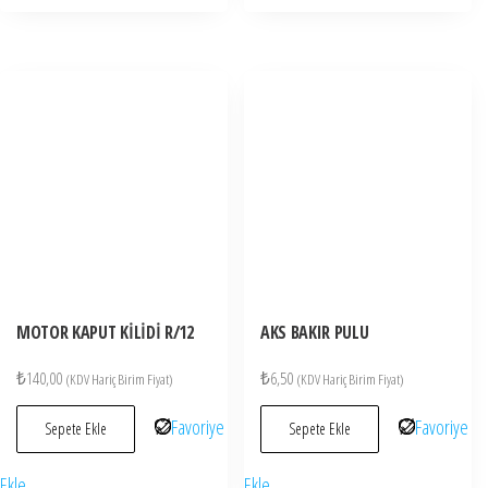
MOTOR KAPUT KİLİDİ R/12
AKS BAKIR PULU
₺
140,00
₺
6,50
(KDV Hariç Birim Fiyat)
(KDV Hariç Birim Fiyat)
Favoriye
Favoriye
Sepete Ekle
Sepete Ekle
Ekle
Ekle