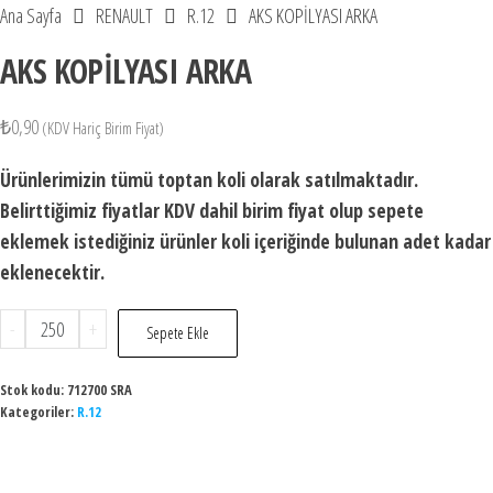
Ana Sayfa
RENAULT
R.12
AKS KOPİLYASI ARKA
AKS KOPİLYASI ARKA
₺
0,90
(KDV Hariç Birim Fiyat)
Ürünlerimizin tümü toptan koli olarak satılmaktadır.
Belirttiğimiz fiyatlar KDV dahil birim fiyat olup sepete
eklemek istediğiniz ürünler koli içeriğinde bulunan adet kadar
eklenecektir.
AKS
-
+
Sepete Ekle
KOPİLYASI
ARKA
Stok kodu:
712700 SRA
Kategoriler:
adet
R.12