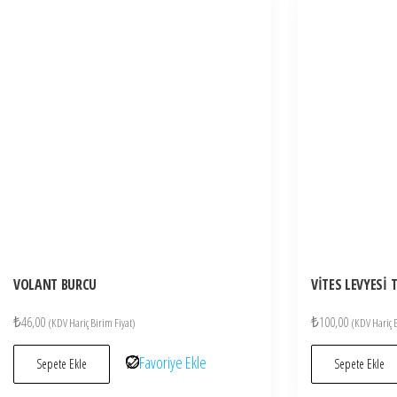
VOLANT BURCU
VİTES LEVYESİ
₺
46,00
₺
100,00
(KDV Hariç Birim Fiyat)
(KDV Hariç B
Favoriye Ekle
Sepete Ekle
Sepete Ekle