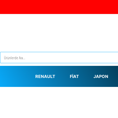
RENAULT
FİAT
JAPON
ası
Turu
ralama
tal turkey