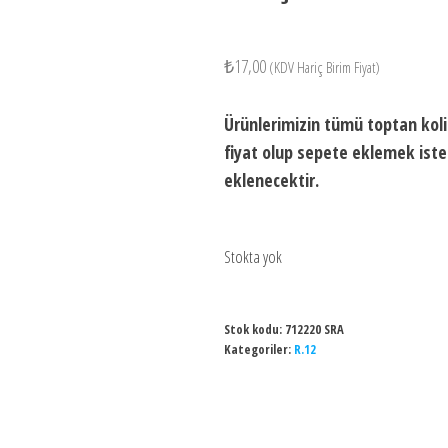
₺
17,00
(KDV Hariç Birim Fiyat)
Ürünlerimizin tümü toptan koli 
fiyat olup sepete eklemek isted
eklenecektir.
Stokta yok
Stok kodu:
712220 SRA
Kategoriler:
R.12