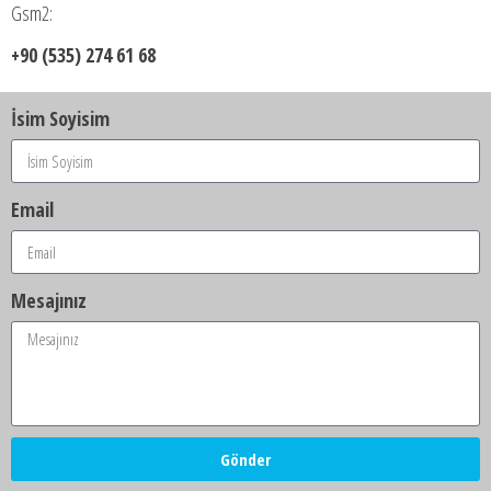
Gsm2:
+90 (535) 274 61 68
İsim Soyisim
Email
Mesajınız
Gönder