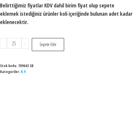
Belirttiğimiz fiyatlar KDV dahil birim fiyat olup sepete
eklemek istediğiniz ürünler koli içeriğinde bulunan adet kadar
eklenecektir.
-
+
Sepete Ekle
Stok kodu:
709643 SB
Kategoriler:
R.9