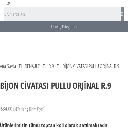
Araç Kategorileri
Acentası
ası Turu
s Kiralama
 Rental turkey
Ana Sayfa
RENAULT
R.9
BİJON CİVATASI PULLU ORJİNAL R.9
BİJON CİVATASI PULLU ORJİNAL R.9
₺
34,00
(KDV Hariç Birim Fiyat)
Ürünlerimizin tümü toptan koli olarak satılmaktadır.