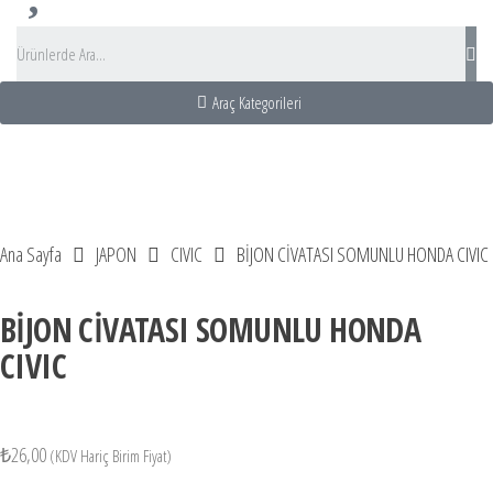
Araç Kategorileri
t Acentası
 Adası Turu
büs Kiralama
Bus Rental turkey
Ana Sayfa
JAPON
CIVIC
BİJON CİVATASI SOMUNLU HONDA CIVIC
BİJON CİVATASI SOMUNLU HONDA
CIVIC
₺
26,00
(KDV Hariç Birim Fiyat)