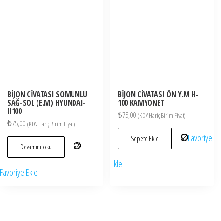
BİJON CİVATASI SOMUNLU
BİJON CİVATASI ÖN Y.M H-
SAĞ-SOL (E.M) HYUNDAI-
100 KAMYONET
H100
₺
75,00
(KDV Hariç Birim Fiyat)
₺
75,00
(KDV Hariç Birim Fiyat)
Favoriye
Sepete Ekle
Devamını oku
Ekle
Favoriye Ekle