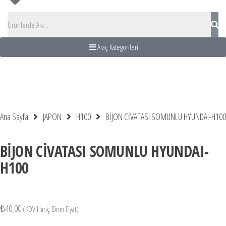
Araç Kategorileri
ahat Acentası
kız Adası Turu
Otobüs Kiralama
Bus Rental turkey
Ana Sayfa
JAPON
H100
BİJON CİVATASI SOMUNLU HYUNDAI-H100
BİJON CİVATASI SOMUNLU HYUNDAI-
H100
₺
40,00
(KDV Hariç Birim Fiyat)