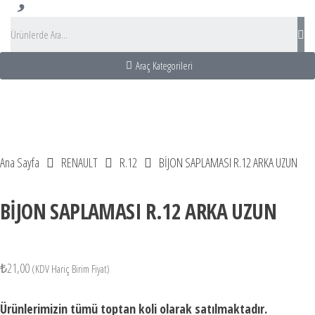
Araç Kategorileri
entası
sı Turu
Kiralama
Rental turkey
Ana Sayfa
RENAULT
R.12
BİJON SAPLAMASI R.12 ARKA UZUN
BİJON SAPLAMASI R.12 ARKA UZUN
₺
21,00
(KDV Hariç Birim Fiyat)
Ürünlerimizin tümü toptan koli olarak satılmaktadır.