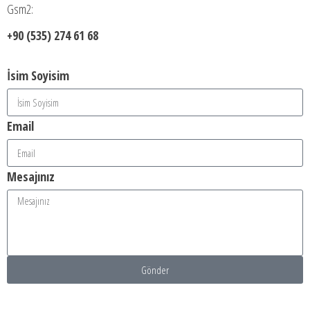
Gsm2:
+90 (535) 274 61 68
İsim Soyisim
Email
Mesajınız
Gönder