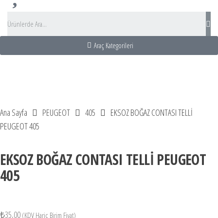
Araç Kategorileri
yahat Acentası
akız Adası Turu
Otobüs Kiralama
Bus Rental turkey
Ana Sayfa
PEUGEOT
405
EKSOZ BOĞAZ CONTASI TELLİ
PEUGEOT 405
EKSOZ BOĞAZ CONTASI TELLİ PEUGEOT
405
₺
35,00
(KDV Hariç Birim Fiyat)