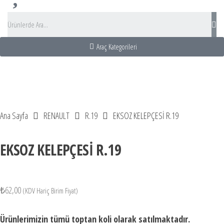
Araç Kategorileri
centası
sı Turu
 Kiralama
 Rental turkey
Ana Sayfa
RENAULT
R.19
EKSOZ KELEPÇESİ R.19
EKSOZ KELEPÇESİ R.19
₺
62,00
(KDV Hariç Birim Fiyat)
Ürünlerimizin tümü toptan koli olarak satılmaktadır.