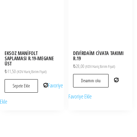
EKSOZ MANİFOLT
DEVİRDAİM CİVATA TAKIMI
SAPLAMASI R.19-MEGANE
R.19
ÜST
₺
28,00
(KDV Hariç Birim Fiyat)
₺
11,50
(KDV Hariç Birim Fiyat)
Devamını oku
Favoriye
Sepete Ekle
Favoriye Ekle
Ekle