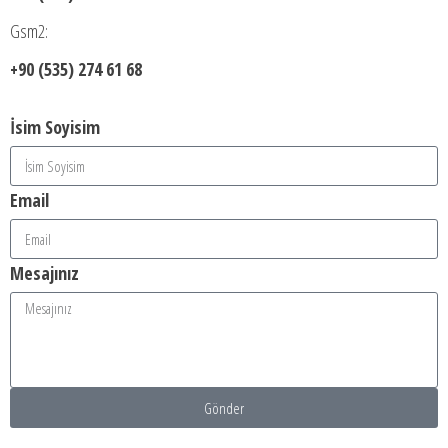
Gsm2:
+90 (535) 274 61 68
İsim Soyisim
Email
Mesajınız
Gönder