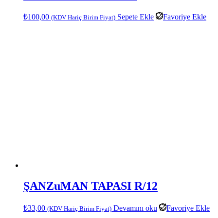
₺
100,00
Sepete Ekle
Favoriye Ekle
(KDV Hariç Birim Fiyat)
ŞANZuMAN TAPASI R/12
₺
33,00
Devamını oku
Favoriye Ekle
(KDV Hariç Birim Fiyat)