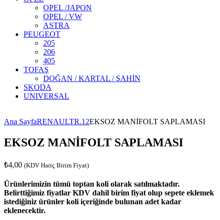
OPEL /JAPON
OPEL / VW
ASTRA
PEUGEOT
205
206
405
TOFAŞ
DOĞAN / KARTAL / ŞAHİN
SKODA
UNIVERSAL
ralama
sı Turu
ental turkey
L Global Turizm Seyahat Acentası
Ana Sayfa
RENAULT
R.12
EKSOZ MANİFOLT SAPLAMASI
EKSOZ MANİFOLT SAPLAMASI
₺
4,00
(KDV Hariç Birim Fiyat)
Ürünlerimizin tümü toptan koli olarak satılmaktadır.
Belirttiğimiz fiyatlar KDV dahil birim fiyat olup sepete eklemek
istediğiniz ürünler koli içeriğinde bulunan adet kadar
eklenecektir.