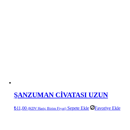
ŞANZUMAN CİVATASI UZUN
₺
11,00
Sepete Ekle
Favoriye Ekle
(KDV Hariç Birim Fiyat)