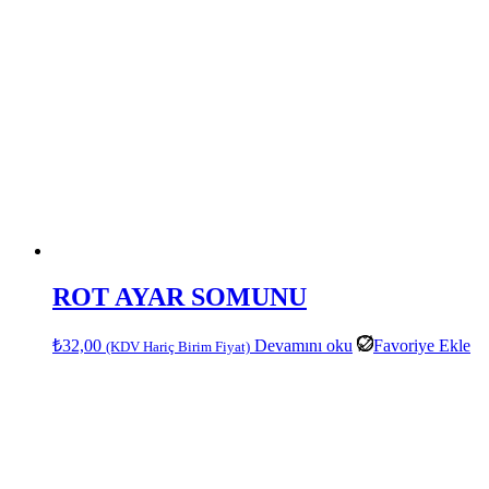
ROT AYAR SOMUNU
₺
32,00
Devamını oku
Favoriye Ekle
(KDV Hariç Birim Fiyat)