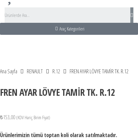
Araç Kategorileri
ahat Acentası
kız Adası Turu
tobüs Kiralama
Bus Rental turkey
Ana Sayfa
RENAULT
R.12
FREN AYAR LÖVYE TAMİR TK. R.12
FREN AYAR LÖVYE TAMİR TK. R.12
₺
153,00
(KDV Hariç Birim Fiyat)
Ürünlerimizin tümü toptan koli olarak satılmaktadır.