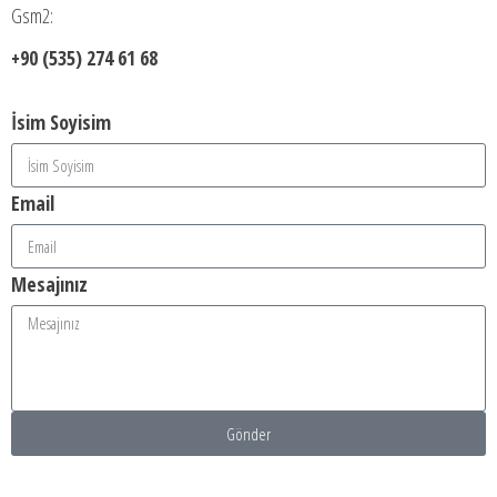
Gsm2:
+90 (535) 274 61 68
İsim Soyisim
Email
Mesajınız
Gönder