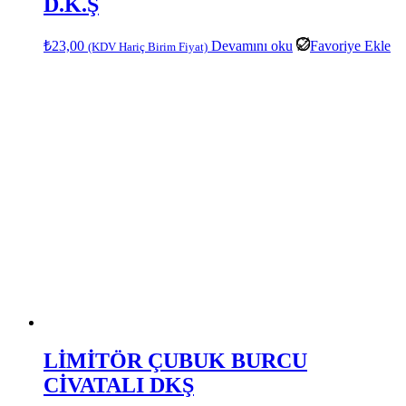
D.K.Ş
₺
23,00
Devamını oku
Favoriye Ekle
(KDV Hariç Birim Fiyat)
LİMİTÖR ÇUBUK BURCU
CİVATALI DKŞ