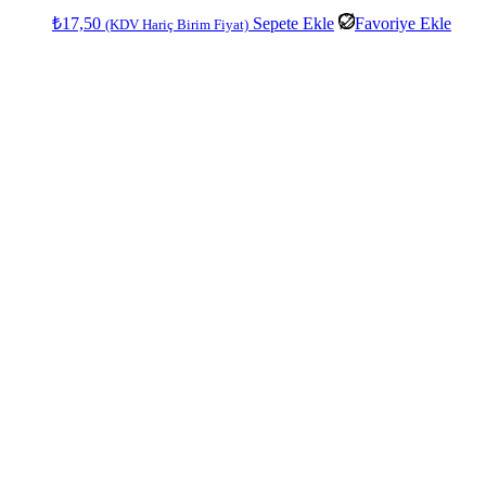
₺
17,50
Sepete Ekle
Favoriye Ekle
(KDV Hariç Birim Fiyat)