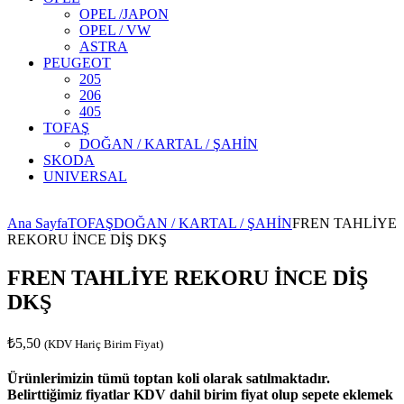
OPEL /JAPON
OPEL / VW
ASTRA
PEUGEOT
205
206
405
TOFAŞ
DOĞAN / KARTAL / ŞAHİN
SKODA
UNIVERSAL
ma
uru
 turkey
lobal Turizm Seyahat Acentası
Ana Sayfa
TOFAŞ
DOĞAN / KARTAL / ŞAHİN
FREN TAHLİYE
REKORU İNCE DİŞ DKŞ
FREN TAHLİYE REKORU İNCE DİŞ
DKŞ
₺
5,50
(KDV Hariç Birim Fiyat)
Ürünlerimizin tümü toptan koli olarak satılmaktadır.
Belirttiğimiz fiyatlar KDV dahil birim fiyat olup sepete eklemek