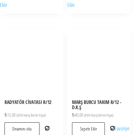
Ekle
Ekle
RADYATÖR CİVATASI R/12
MARŞ BURCU TAKIM R/12 -
D.K.Ş
₺
13,00
₺
40,00
(KDV Hariç Birim Fiyat)
(KDV Hariç Birim Fiyat)
Favoriye
Devamını oku
Sepete Ekle