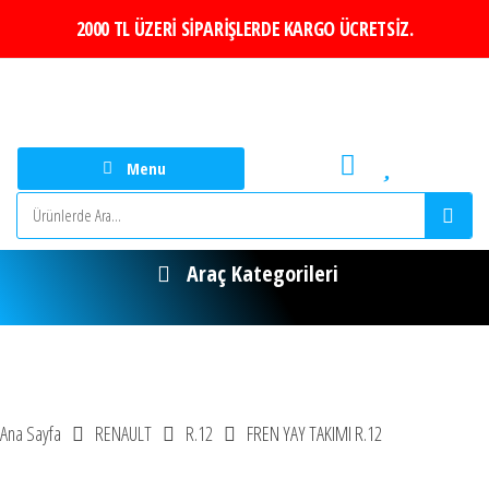
2000 TL ÜZERİ SİPARİŞLERDE KARGO ÜCRETSİZ.
Menu
Araç Kategorileri
entası
sı Turu
Kiralama
Rental turkey
Ana Sayfa
RENAULT
R.12
FREN YAY TAKIMI R.12