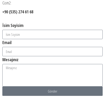
Gsm2:
+90 (535) 274 61 68
İsim Soyisim
Email
Mesajınız
Gönder