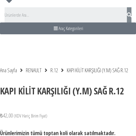
Araç Kategorileri
 Acentası
dası Turu
üs Kiralama
us Rental turkey
Ana Sayfa
RENAULT
R.12
KAPI KİLİT KARŞILIĞI (Y.M) SAĞ R.12
KAPI KİLİT KARŞILIĞI (Y.M) SAĞ R.12
₺
42,00
(KDV Hariç Birim Fiyat)
Ürünlerimizin tümü toptan koli olarak satılmaktadır.