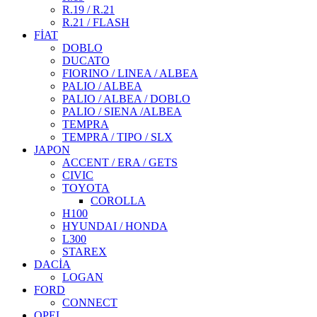
R.19 / R.21
R.21 / FLASH
FİAT
DOBLO
DUCATO
FIORINO / LINEA / ALBEA
PALIO / ALBEA
PALIO / ALBEA / DOBLO
PALIO / SIENA /ALBEA
TEMPRA
TEMPRA / TIPO / SLX
JAPON
ACCENT / ERA / GETS
CIVIC
TOYOTA
COROLLA
H100
HYUNDAI / HONDA
L300
STAREX
DACİA
LOGAN
FORD
CONNECT
OPEL