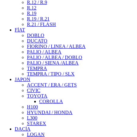
R.12 / R.9
R.12
R.19
R.19 / R.21
R.21 / FLASH
FİAT
DOBLO
DUCATO
FIORINO / LINEA / ALBEA
PALIO / ALBEA
PALIO / ALBEA / DOBLO
PALIO / SIENA /ALBEA
TEMPRA
TEMPRA / TIPO / SLX
JAPON
ACCENT / ERA / GETS
CIVIC
TOYOTA
COROLLA
H100
HYUNDAI / HONDA
L300
STAREX
DACİA
LOGAN