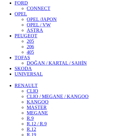
FORD
CONNECT
OPEL
OPEL /JAPON
OPEL / VW
ASTRA
PEUGEOT
205
206
405
TOFAŞ
DOĞAN / KARTAL / ŞAHİN
SKODA
UNIVERSAL
RENAULT
CLIO
CLIO / MEGANE / KANGOO
KANGOO
MASTER
MEGANE
R.9
R.12 / R.9
R.12
R.19