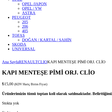
OPEL /JAPON
OPEL / VW
ASTRA
PEUGEOT
205
206
405
TOFAŞ
DOĞAN / KARTAL / ŞAHİN
SKODA
UNIVERSAL
s Kiralama
 Adası Turu
Rental turkey
MSL Global Turizm Seyahat Acentası
Ana Sayfa
RENAULT
CLIO
KAPI MENTEŞE PİMİ ORJ. CLİO
KAPI MENTEŞE PİMİ ORJ. CLİO
₺
15,00
(KDV Hariç Birim Fiyat)
Ürünlerimizin tümü toptan koli olarak satılmaktadır. Belirttiğimi
Stokta yok