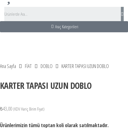
Araç Kategorileri
centası
sı Turu
 Kiralama
Rental turkey
Ana Sayfa
FİAT
DOBLO
KARTER TAPASI UZUN DOBLO
KARTER TAPASI UZUN DOBLO
₺
43,00
(KDV Hariç Birim Fiyat)
Ürünlerimizin tümü toptan koli olarak satılmaktadır.