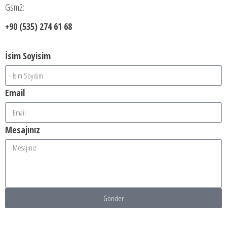
Gsm2:
+90 (535) 274 61 68
İsim Soyisim
Email
Mesajınız
Gönder