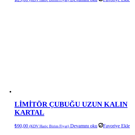
LİMİTÖR ÇUBUĞU UZUN KALIN
KARTAL
₺
90,00
Devamını oku
Favoriye Ekle
(KDV Hariç Birim Fiyat)