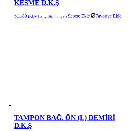
KESME D.K.Ş
₺
11,80
Sepete Ekle
Favoriye Ekle
(KDV Hariç Birim Fiyat)
TAMPON BAĞ. ÖN (L) DEMİRİ
D.K.Ş