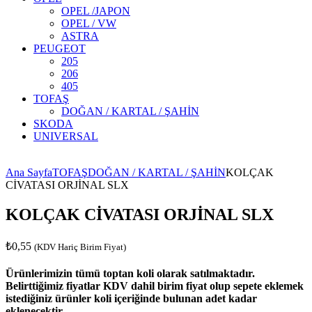
OPEL /JAPON
OPEL / VW
ASTRA
PEUGEOT
205
206
405
TOFAŞ
DOĞAN / KARTAL / ŞAHİN
SKODA
UNIVERSAL
ralama
sı Turu
ental turkey
L Global Turizm Seyahat Acentası
Ana Sayfa
TOFAŞ
DOĞAN / KARTAL / ŞAHİN
KOLÇAK
CİVATASI ORJİNAL SLX
KOLÇAK CİVATASI ORJİNAL SLX
₺
0,55
(KDV Hariç Birim Fiyat)
Ürünlerimizin tümü toptan koli olarak satılmaktadır.
Belirttiğimiz fiyatlar KDV dahil birim fiyat olup sepete eklemek
istediğiniz ürünler koli içeriğinde bulunan adet kadar
eklenecektir.