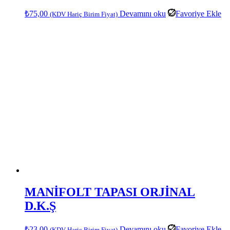
₺
75,00
Devamını oku
Favoriye Ekle
(KDV Hariç Birim Fiyat)
MANİFOLT TAPASI ORJİNAL
D.K.Ş
₺
23,00
Devamını oku
Favoriye Ekle
(KDV Hariç Birim Fiyat)