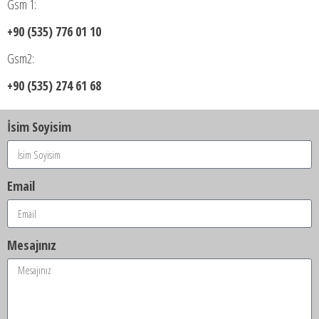
Gsm 1:
+90 (535) 776 01 10
Gsm2:
+90 (535) 274 61 68
İsim Soyisim
Email
Mesajınız