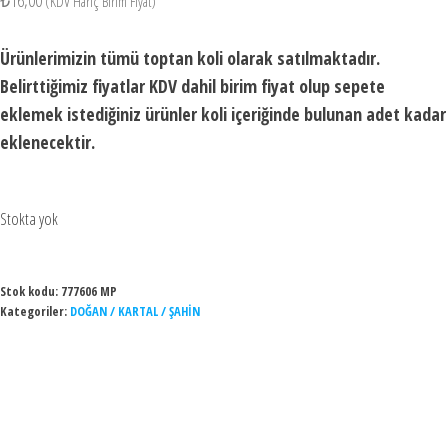
₺
16,00
(KDV Hariç Birim Fiyat)
Ürünlerimizin tümü toptan koli olarak satılmaktadır.
Belirttiğimiz fiyatlar KDV dahil birim fiyat olup sepete
eklemek istediğiniz ürünler koli içeriğinde bulunan adet kadar
eklenecektir.
Stokta yok
Stok kodu:
777606 MP
Kategoriler:
DOĞAN / KARTAL / ŞAHİN