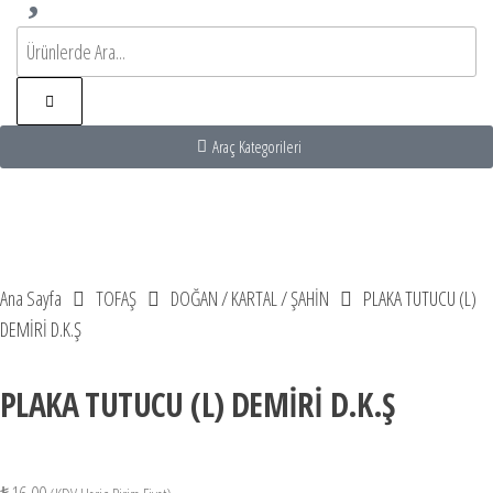
Araç Kategorileri
Acentası
dası Turu
s Kiralama
s Rental turkey
Ana Sayfa
TOFAŞ
DOĞAN / KARTAL / ŞAHİN
PLAKA TUTUCU (L)
DEMİRİ D.K.Ş
PLAKA TUTUCU (L) DEMİRİ D.K.Ş