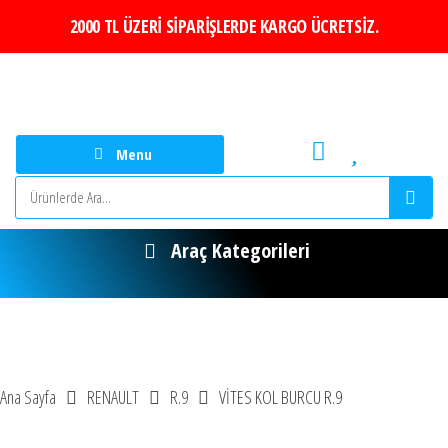
2000 TL ÜZERİ SİPARİŞLERDE KARGO ÜCRETSİZ.
Menu
Araç Kategorileri
t Acentası
Adası Turu
büs Kiralama
Bus Rental turkey
Ana Sayfa
RENAULT
R.9
VİTES KOL BURCU R.9